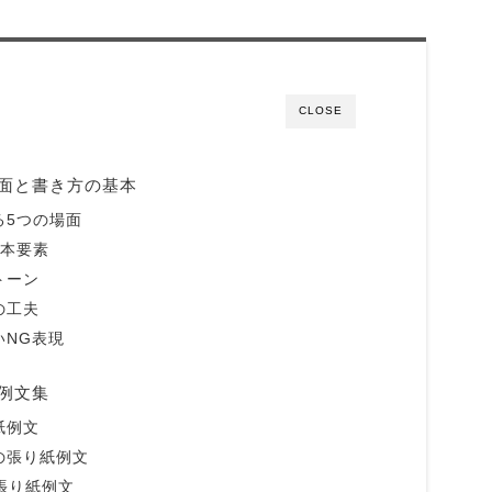
CLOSE
面と書き方の基本
る5つの場面
基本要素
トーン
の工夫
いNG表現
例文集
紙例文
の張り紙例文
張り紙例文