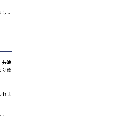
ましょ
。
共通
より優
られま