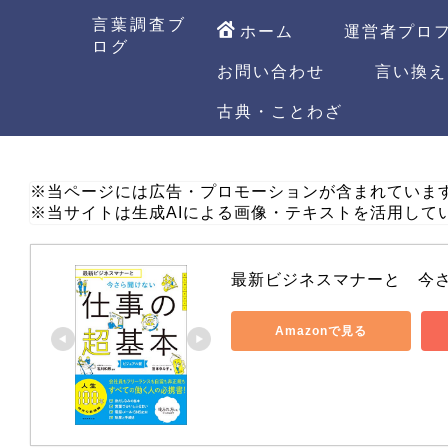
言葉調査ブ
ホーム
運営者プロ
ログ
お問い合わせ
言い換え
古典・ことわざ
※当ページには広告・プロモーションが含まれていま
※当サイトは生成AIによる画像・テキストを活用して
最新ビジネスマナーと　今
Amazonで見る