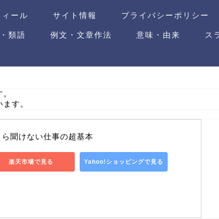
フィール
サイト情報
プライバシーポリシー
・類語
例文・文章作法
意味・由来
ス
す。
います。
さら聞けない仕事の超基本
楽天市場で見る
Yahoo!ショッピングで見る