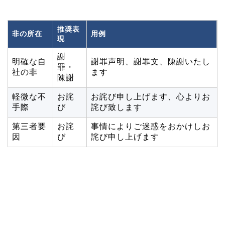
推奨表
非の所在
用例
現
謝
明確な自
謝罪声明、謝罪文、陳謝いたし
罪・
社の非
ます
陳謝
軽微な不
お詫
お詫び申し上げます、心よりお
手際
び
詫び致します
第三者要
お詫
事情によりご迷惑をおかけしお
因
び
詫び申し上げます