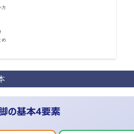
い方
け
とめ
本