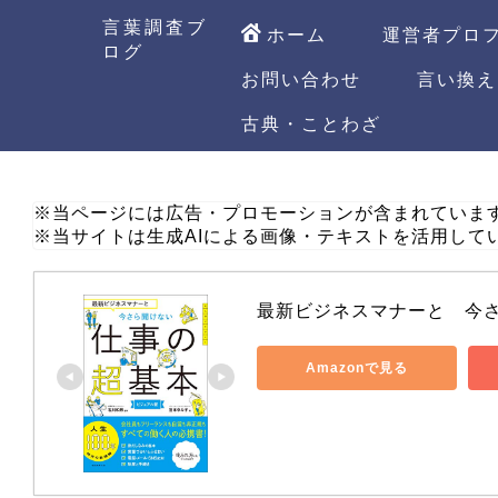
言葉調査ブ
ホーム
運営者プロ
ログ
お問い合わせ
言い換え
古典・ことわざ
※当ページには広告・プロモーションが含まれていま
※当サイトは生成AIによる画像・テキストを活用して
最新ビジネスマナーと　今
Amazonで見る