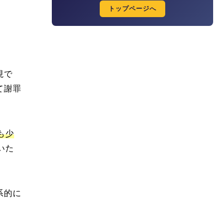
トップページへ
現で
て謝罪
も少
いた
系的に