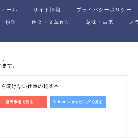
フィール
サイト情報
プライバシーポリシー
・類語
例文・文章作法
意味・由来
ス
す。
います。
さら聞けない仕事の超基本
楽天市場で見る
Yahoo!ショッピングで見る