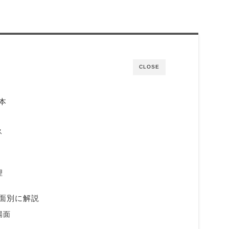
CLOSE
本
ス
理
面別に解説
場面