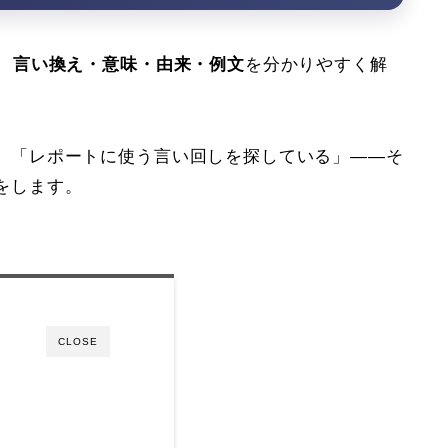
、
言い換え・意味・由来・例文
を分かりやすく解
」「レポートに使う言い回しを探している」——そ
をします。
CLOSE