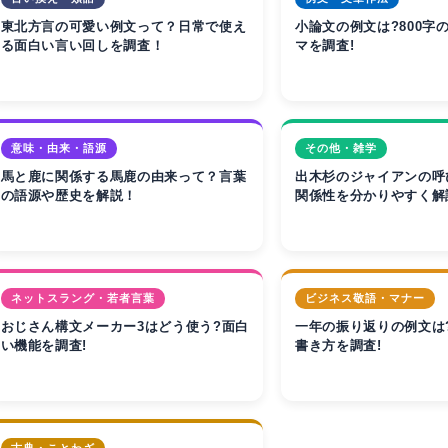
東北方言の可愛い例文って？日常で使え
小論文の例文は?800字
る面白い言い回しを調査！
マを調査!
意味・由来・語源
その他・雑学
馬と鹿に関係する馬鹿の由来って？言葉
出木杉のジャイアンの呼
の語源や歴史を解説！
関係性を分かりやすく解
ネットスラング・若者言葉
ビジネス敬語・マナー
おじさん構文メーカー3はどう使う?面白
一年の振り返りの例文は
い機能を調査!
書き方を調査!