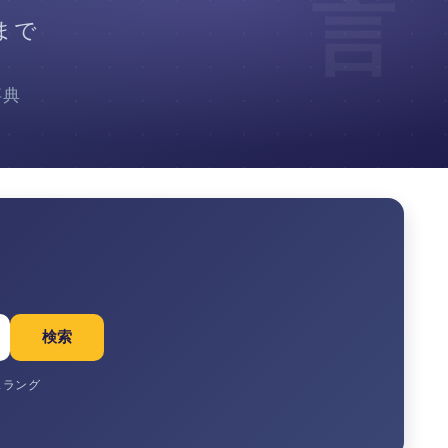
言
まで
事典
検索
スラング