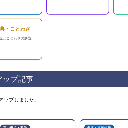
典・ことわざ
現とことわざの解説
アップ記事
アップしました。
言い換え・類語
例文・文章作法