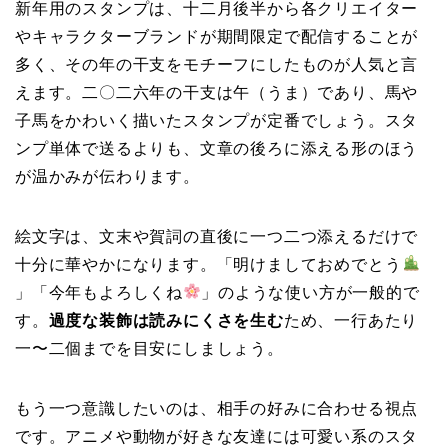
新年用のスタンプは、十二月後半から各クリエイター
やキャラクターブランドが期間限定で配信することが
多く、その年の干支をモチーフにしたものが人気と言
えます。二〇二六年の干支は午（うま）であり、馬や
子馬をかわいく描いたスタンプが定番でしょう。スタ
ンプ単体で送るよりも、文章の後ろに添える形のほう
が温かみが伝わります。
絵文字は、文末や賀詞の直後に一つ二つ添えるだけで
十分に華やかになります。「明けましておめでとう
」「今年もよろしくね
」のような使い方が一般的で
す。
過度な装飾は読みにくさを生む
ため、一行あたり
一〜二個までを目安にしましょう。
もう一つ意識したいのは、相手の好みに合わせる視点
です。アニメや動物が好きな友達には可愛い系のスタ