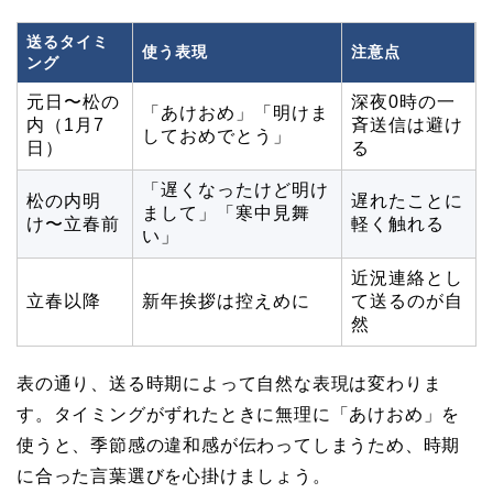
送るタイミ
使う表現
注意点
ング
元日〜松の
深夜0時の一
「あけおめ」「明けま
内（1月7
斉送信は避け
しておめでとう」
日）
る
「遅くなったけど明け
松の内明
遅れたことに
まして」「寒中見舞
け〜立春前
軽く触れる
い」
近況連絡とし
立春以降
新年挨拶は控えめに
て送るのが自
然
表の通り、送る時期によって自然な表現は変わりま
す。タイミングがずれたときに無理に「あけおめ」を
使うと、季節感の違和感が伝わってしまうため、時期
に合った言葉選びを心掛けましょう。