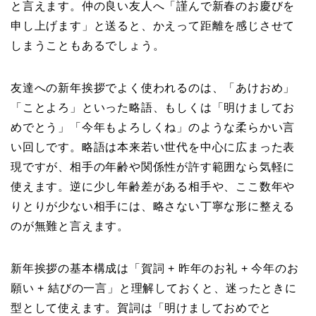
と言えます。仲の良い友人へ「謹んで新春のお慶びを
申し上げます」と送ると、かえって距離を感じさせて
しまうこともあるでしょう。
友達への新年挨拶でよく使われるのは、「あけおめ」
「ことよろ」といった略語、もしくは「明けましてお
めでとう」「今年もよろしくね」のような柔らかい言
い回しです。略語は本来若い世代を中心に広まった表
現ですが、相手の年齢や関係性が許す範囲なら気軽に
使えます。逆に少し年齢差がある相手や、ここ数年や
りとりが少ない相手には、略さない丁寧な形に整える
のが無難と言えます。
新年挨拶の基本構成は「賀詞 + 昨年のお礼 + 今年のお
願い + 結びの一言」と理解しておくと、迷ったときに
型として使えます。賀詞は「明けましておめでと