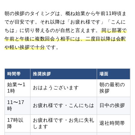
朝の挨拶のタイミングは、概ね始業から午前11時頃ま
でが目安です。それ以降は「お疲れ様です」「こんに
ちは」に切り替えるのが自然と言えます。
同じ部署で
午前と午後に複数回会う相手には、二度目以降は会釈
や軽い挨拶で十分
です。
時間帯
推奨挨拶
場面
始業〜1
朝の最初の
おはようございます
1時
挨拶
11〜17
お疲れ様です・こんにちは
日中の挨拶
時
17時以
お疲れ様です・お先に失礼
退社時間帯
降
します