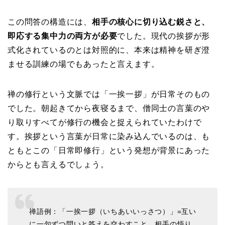
この問答の構造には、
相手の核心に切り込む鋭さと、
即応する集中力の両方が必要
でした。現代の挨拶が形
式化されているのとは対照的に、本来は精神を研ぎ澄
ませる訓練の場でもあったと言えます。
禅の修行という文脈では「一挨一拶」が日常そのもの
でした。朝起きてから夜寝るまで、僧同士の言葉のや
り取りすべてが修行の機会と捉えられていたわけで
す。挨拶という言葉が日常に染み込んでいるのは、も
ともとこの「日常即修行」という発想が背景にあった
からとも言えるでしょう。
禅語例：「一挨一拶（いちあいいっさつ）」=互い
に一句ずつ問いと答えを交わすこと。相手の悟り