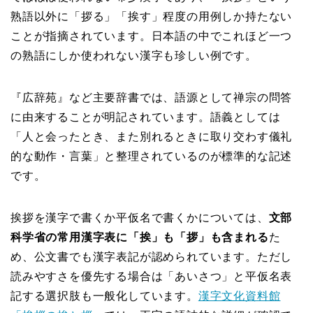
熟語以外に「拶る」「挨す」程度の用例しか持たない
ことが指摘されています。日本語の中でこれほど一つ
の熟語にしか使われない漢字も珍しい例です。
『広辞苑』など主要辞書では、語源として禅宗の問答
に由来することが明記されています。語義としては
「人と会ったとき、また別れるときに取り交わす儀礼
的な動作・言葉」と整理されているのが標準的な記述
です。
挨拶を漢字で書くか平仮名で書くかについては、
文部
科学省の常用漢字表に「挨」も「拶」も含まれる
た
め、公文書でも漢字表記が認められています。ただし
読みやすさを優先する場合は「あいさつ」と平仮名表
記する選択肢も一般化しています。
漢字文化資料館