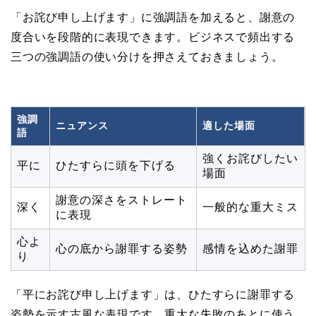
「お詫び申し上げます」に強調語を加えると、謝意の
度合いを段階的に表現できます。ビジネスで頻出する
三つの強調語の使い分けを押さえておきましょう。
強調
ニュアンス
適した場面
語
強くお詫びしたい
平に
ひたすらに頭を下げる
場面
謝意の深さをストレート
深く
一般的な重大ミス
に表現
心よ
心の底から謝罪する姿勢
感情を込めた謝罪
り
「平にお詫び申し上げます」は、ひたすらに謝罪する
姿勢を示す古風な表現です。重大な失敗のあとに使う