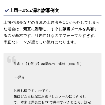
上司へのcc漏れ謝罪例文
上司や課長などの直属の上席者をCCから外してしまっ
た場合は、
素直に謝罪し、すぐに該当メールを共有
す
るのが基本です。社内向けなのでフォーマルすぎず、
率直なトーンが望ましい流れになります。
件名：【お詫び】cc漏れのご連絡（○○の件）
○○課長
お疲れ様です。○○です。
先ほど△△様宛にお送りしたメールにつきまし
て、本来は課長にもCCで共有すべきところ、設定