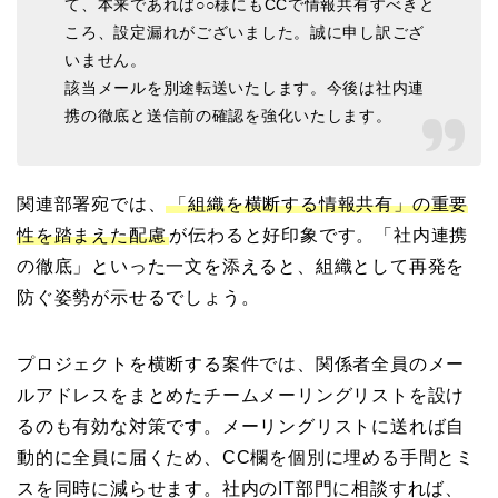
て、本来であれば○○様にもCCで情報共有すべきと
ころ、設定漏れがございました。誠に申し訳ござ
いません。
該当メールを別途転送いたします。今後は社内連
携の徹底と送信前の確認を強化いたします。
関連部署宛では、
「組織を横断する情報共有」の重要
性を踏まえた配慮
が伝わると好印象です。「社内連携
の徹底」といった一文を添えると、組織として再発を
防ぐ姿勢が示せるでしょう。
プロジェクトを横断する案件では、関係者全員のメー
ルアドレスをまとめたチームメーリングリストを設け
るのも有効な対策です。メーリングリストに送れば自
動的に全員に届くため、CC欄を個別に埋める手間とミ
スを同時に減らせます。社内のIT部門に相談すれば、