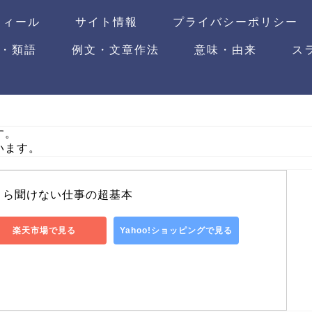
フィール
サイト情報
プライバシーポリシー
・類語
例文・文章作法
意味・由来
ス
す。
います。
さら聞けない仕事の超基本
楽天市場で見る
Yahoo!ショッピングで見る