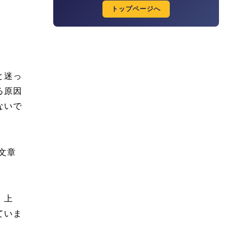
トップページへ
と迷っ
る原因
ないで
文章
・上
ていま