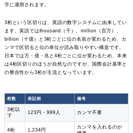
字に適用されます。
3桁という区切りは、英語の数字システムに由来してい
ます。英語ではthousand（千）、million（百万）、
billion（十億）と3桁ごとに位の名前が変わるため、カ
ンマで区切ると位の単位が読み取りやすい構造です。
日本では万・億・兆と4桁ごとに位が変わるため、本来
は4桁区切りのほうが自然なのですが、国際会計基準と
の整合性から3桁が主流となっています。
桁数
表記例
備考
3桁以
123円・999人
カンマ不要
下
カンマを入れるのが
4桁
1,234円