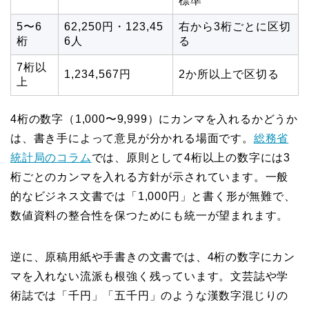
標準
5〜6
62,250円・123,45
右から3桁ごとに区切
桁
6人
る
7桁以
1,234,567円
2か所以上で区切る
上
4桁の数字（1,000〜9,999）にカンマを入れるかどうか
は、書き手によって意見が分かれる場面です。
総務省
統計局のコラム
では、原則として4桁以上の数字には3
桁ごとのカンマを入れる方針が示されています。一般
的なビジネス文書では「1,000円」と書く形が無難で、
数値資料の整合性を保つためにも統一が望まれます。
逆に、原稿用紙や手書きの文書では、4桁の数字にカン
マを入れない流派も根強く残っています。文芸誌や学
術誌では「千円」「五千円」のような漢数字混じりの