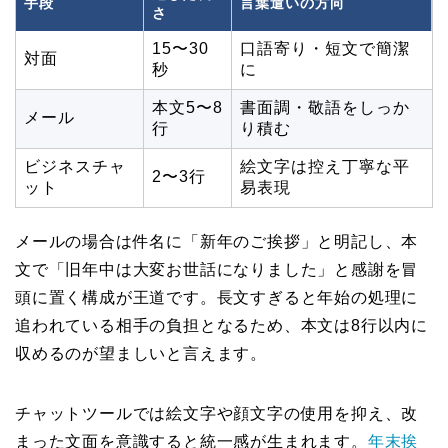
手段
言葉遣いの方向
さ
15〜30
口語寄り・短文で簡潔
対面
秒
に
本文5〜8
書面調・敬語をしっか
メール
行
り積む
ビジネスチャ
絵文字は控え丁寧な平
2〜3行
ット
易表現
メールの場合は件名に「新年のご挨拶」と明記し、本
文で「旧年中は大変お世話になりました」と感謝を冒
頭に置く構成が王道です。長文すぎると年始の処理に
追われている相手の負担となるため、本文は8行以内に
収めるのが望ましいと言えます。
チャットツールでは絵文字や顔文字の使用を抑え、改
まった文面を意識すると統一感が生まれます。
年末挨