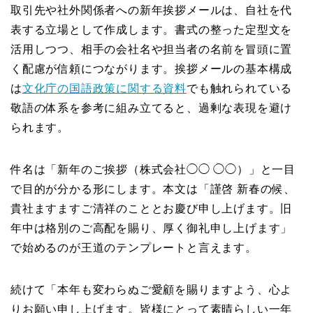
取引先や社外関係者への新年挨拶メールは、自社を代
表する立場として作成します。書式の整った定型文を
活用しつつ、相手の会社名や担当者の名前を冒頭に置
く配慮が信頼につながります。挨拶メールの基本構成
は
文化庁の国語政策に関する資料
でも触れられている
敬語の体系を参考に組み立てると、過剰な表現を避け
られます。
件名は「新年のご挨拶（株式会社◯◯ ◯◯）」と一目
で目的が分かる形にします。本文は「謹啓 新春の候、
貴社ますますご清祥のこととお慶び申し上げます。旧
年中は格別のご高配を賜り、厚く御礼申し上げます」
で始めるのが王道のテンプレートと言えます。
続けて「本年も変わらぬご愛顧を賜りますよう、心よ
りお願い申し上げます。皆様にとって素晴らしい一年