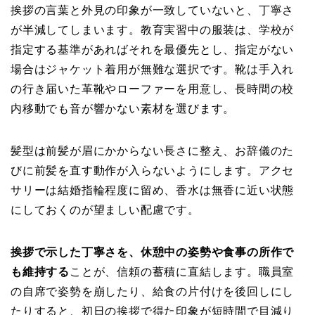
挨拶の言葉と外見の印象が一致していないと、丁寧さ
が半減してしまいます。教育実習中の服装は、学校が
指定する基準があればそれを最優先とし、指定がない
場合はジャケット着用が無難な選択です。靴は手入れ
の行き届いた革靴やローファーを用意し、長時間の校
内移動でも音が響かない素材を選びます。
髪型は前髪が眉にかからない長さに整え、お辞儀のた
びに前髪を直す動作が入らないようにします。アクセ
サリーは結婚指輪程度に留め、香水は無香に近い状態
にしておくのが望ましい配慮です。
挨拶で示した丁寧さを、休憩中の姿勢や食事の所作で
も維持する
ことが、信頼の蓄積に直結します。職員室
の自席で姿勢を崩したり、給食の片付けを後回しにし
たりすると、初日の挨拶で得た印象が短時間で目減り