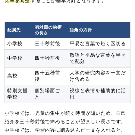
比率を調整
することが基本方針となります。
初対面の挨拶
配属先
語彙の方針
の長さ
小学校
三十秒前後
平易な言葉で短く区切る
敬語と平易な言葉を半々
中学校
四十秒前後
で配分
四十五秒前
大学の研究内容を一文だ
高校
後
け含める
特別支援
個別場面ご
視線と表情を補助的に活
学校
と
用
小学校では、児童の集中が続く時間が短いため、自己
紹介を三十秒前後で締めることが望ましい長さです。
中学校では、学習内容に踏み込んだ一文を入れると、