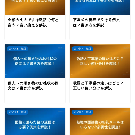
全然大丈夫ですは敬語で何と
卒園式の祝辞で泣ける例文
言う？言い換えを解説！
は？書き方を解説！
言い換え・類語
言い換え・類語
個人への頂き物のお礼状の例
敬語と丁寧語の違いはどこ？
文は？書き方を解説！
正しい使い分けを解説！
言い換え・類語
言い換え・類語