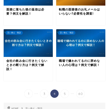
面接に落ちた後の返信は必
転職の面接後のお礼メールは
要？例文を解説！
いらない?必要性を調査!
言い換え・類語
言い換え・類語
会社の飲み会に行きたくない
職場で嫌われてるのに辞めな
ときの断り方は？例文で解
い人の心理は？例文で解説！
説！
...
...
1
3
4
5
60
HOME
言い換え・類語