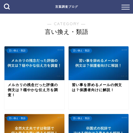
言葉調査ブログ
― CATEGORY ―
言い換え・類語
言い換え・類語
言い換え・類語
メルカリの残念だった評価の
習い事を辞めるメールの例文
例文は？穏やかな伝え方を調
は？保護者向けに解説！
査！
言い換え・類語
言い換え・類語