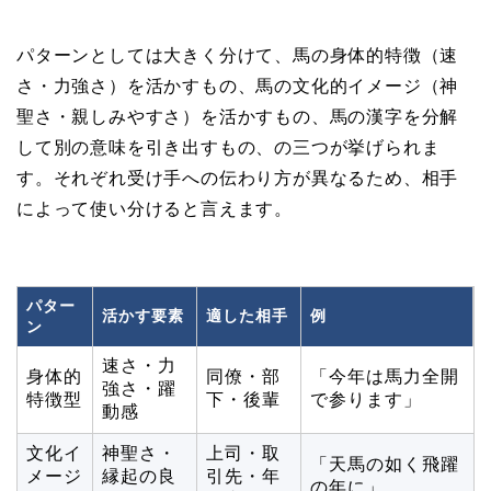
パターンとしては大きく分けて、馬の身体的特徴（速
さ・力強さ）を活かすもの、馬の文化的イメージ（神
聖さ・親しみやすさ）を活かすもの、馬の漢字を分解
して別の意味を引き出すもの、の三つが挙げられま
す。それぞれ受け手への伝わり方が異なるため、相手
によって使い分けると言えます。
パター
活かす要素
適した相手
例
ン
速さ・力
身体的
同僚・部
「今年は馬力全開
強さ・躍
特徴型
下・後輩
で参ります」
動感
文化イ
神聖さ・
上司・取
「天馬の如く飛躍
メージ
縁起の良
引先・年
の年に」