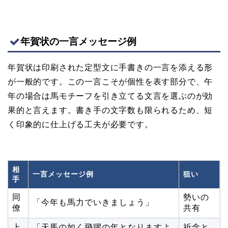
年賀状の一言メッセージ例
年賀状は印刷された定型文に手書きの一言を添える形
が一般的です。この一言こそが個性を表す部分で、午
年の場合は馬モチーフを引き立てる文言を選ぶのが効
果的と言えます。書き手の文字数も限られるため、短
く印象的に仕上げる工夫が必要です。
相
一言メッセージ例
狙い
手
同
勢いの
「今年も馬力でいきましょう」
僚
共有
上
「天馬の如く飛躍の年となりますよ
祈念と