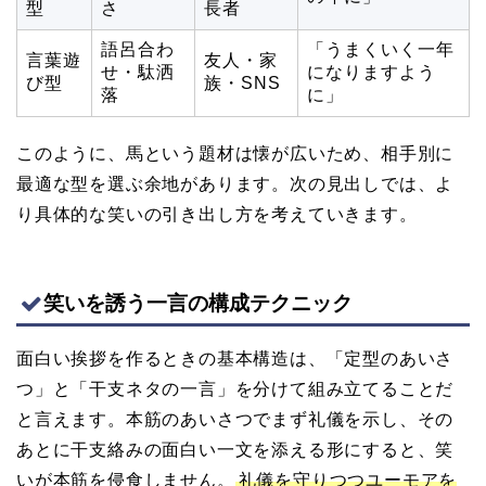
型
さ
長者
語呂合わ
「うまくいく一年
言葉遊
友人・家
せ・駄洒
になりますよう
び型
族・SNS
落
に」
このように、馬という題材は懐が広いため、相手別に
最適な型を選ぶ余地があります。次の見出しでは、よ
り具体的な笑いの引き出し方を考えていきます。
笑いを誘う一言の構成テクニック
面白い挨拶を作るときの基本構造は、「定型のあいさ
つ」と「干支ネタの一言」を分けて組み立てることだ
と言えます。本筋のあいさつでまず礼儀を示し、その
あとに干支絡みの面白い一文を添える形にすると、笑
いが本筋を侵食しません。
礼儀を守りつつユーモアを