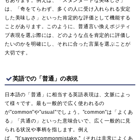
もあります。例えば、「スタンダードな美味しさ」
は、「奇をてらわず、多くの人に受け入れられる安定
した美味しさ」といった肯定的な評価として機能する
ことがあります。このように、普通言い換えポジティ
ブ表現を選ぶ際には、どのような点を肯定的に評価し
たいのかを明確にし、それに合った言葉を選ぶことが
大切です。
英語での「普通」の表現
日本語の「普通」に相当する英語表現は、文脈によっ
て様々です。最も一般的で広く使われるの
が”common”や”usual”でしょう。”common”は「よくあ
る」「共通の」といった意味合いで、広く一般的に見
られる状況や事柄を指します。例え
ば、”It’saverycommonmistake.”（それは非常によくあ