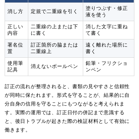
塗りつぶす・修正
消し方
定規で二重線を引く
液を使う
正しい
二重線の上または下
消した文字に重ね
内容
に書く
て書く
署名位
訂正箇所の脇または
遠く離れた場所に
置
二重線上
書く
使用筆
鉛筆・フリクショ
消えないボールペン
記具
ンペン
訂正の流れが整理されると、書類の見やすさと信頼性
が同時に保たれます。形式を守ることが、結果的に自
分自身の信用を守ることにもつながると考えられま
す。実際の運用では、訂正日付の併記まで意識する
と、後日トラブルが起きた際の検証材料として有効に
働きます。