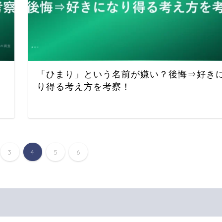
「ひまり」という名前が嫌い？後悔⇒好き
り得る考え方を考察！
3
4
5
6