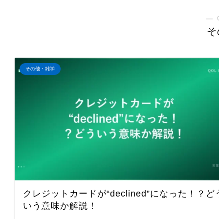
― 
そ
その他・雑学
クレジットカードが“declined”になった！？ど
いう意味か解説！