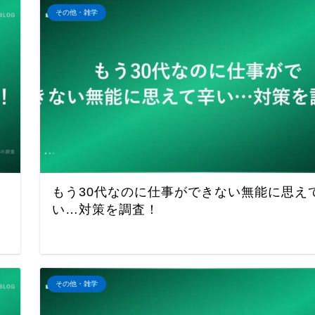
その他・雑学
もう30代なのに仕事ができない無能に思え
い…対策を調査！
その他・雑学