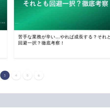
苦手な業務が辛い…やれば成長する？それ
回避一択？徹底考察！
3
4
5
6