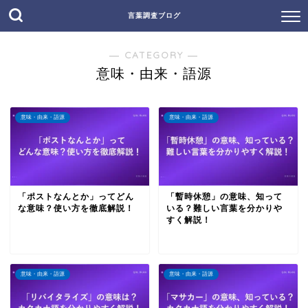
言葉調査ブログ
― CATEGORY ―
意味・由来・語源
意味・由来・語源
意味・由来・語源
「ポストなんとか」ってどん
「暫時休憩」の意味、知って
な意味？使い方を徹底解説！
いる？難しい言葉を分かりや
すく解説！
意味・由来・語源
意味・由来・語源