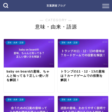
言葉調査ブログ
― CATEGORY ―
意味・由来・語源
意味・由来・語源
意味・由来・語源
baby on boardの意味、ちゃ
トランプの11・12・13の意味
んと知ってる？正しい使い方
は？カードゲームでの役割を
を解説！
解説！
意味・由来・語源
意味・由来・語源