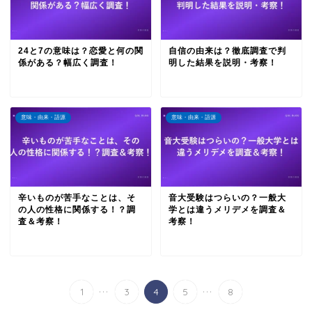
24と7の意味は？恋愛と何の関
自信の由来は？徹底調査で判
係がある？幅広く調査！
明した結果を説明・考察！
意味・由来・語源
意味・由来・語源
辛いものが苦手なことは、そ
音大受験はつらいの？一般大
の人の性格に関係する！？調
学とは違うメリデメを調査＆
査＆考察！
考察！
...
...
1
3
4
5
8