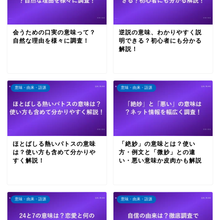
会うための口実の意味って？
逆説の意味、わかりやすく説
自然な理由を様々に調査！
明できる？初心者にも分かる
解説！
意味・由来・語源
意味・由来・語源
ほとばしる熱いパトスの意味
「絶妙」の意味とは？使い
は？使い方も含めて分かりや
方・例文と「微妙」との違
すく解説！
い・悪い意味か皮肉かも解説
意味・由来・語源
意味・由来・語源