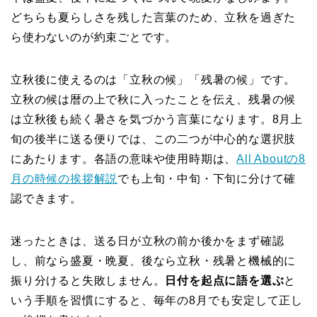
どちらも夏らしさを残した言葉のため、立秋を過ぎた
ら使わないのが約束ごとです。
立秋後に使えるのは「立秋の候」「残暑の候」です。
立秋の候は暦の上で秋に入ったことを伝え、残暑の候
は立秋後も続く暑さを気づかう言葉になります。8月上
旬の後半に送る便りでは、この二つが中心的な選択肢
にあたります。各語の意味や使用時期は、
All Aboutの8
月の時候の挨拶解説
でも上旬・中旬・下旬に分けて確
認できます。
迷ったときは、送る日が立秋の前か後かをまず確認
し、前なら盛夏・晩夏、後なら立秋・残暑と機械的に
振り分けると失敗しません。
日付を起点に語を選ぶ
と
いう手順を習慣にすると、毎年の8月でも安定して正し