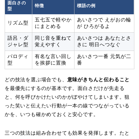
面白さの
特徴
標語の例
型
五七五で軽やか
あいさつで えがおの輪
リズム型
にまとめる
が ひろがるよ
語呂・ダ
同じ音を重ねて
あいさつは あなたとさ
ジャレ型
覚えやすく
きに 明日へつなぐ
パロディ
有名な言い回し
あいさつ一番 元気が二
型
を挨拶に置換
番
どの技法を選ぶ場合でも、
意味がきちんと伝わること
を最優先にするのが基本です。面白さだけが先走る
と、何を呼びかけたいのかがぼやけてしまいます。狙
った笑いと伝えたい行動が一本の線でつながっている
かを、いつも確かめておくと安心です。
三つの技法は組み合わせても効果を発揮します。たと