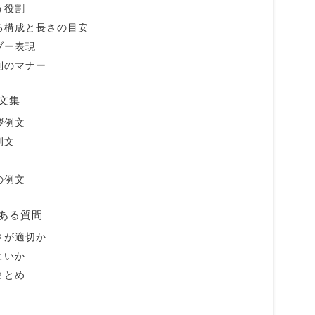
う役割
る構成と長さの目安
ブー表現
側のマナー
文集
拶例文
例文
の例文
ある質問
さが適切か
よいか
まとめ