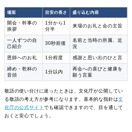
場面
目安の長さ
盛り込む内容
開会・幹事の
1分から1
来場のお礼と会の主旨
挨拶
分半
一人ずつの自
名前と当時の所属、近
30秒前後
己紹介
況
恩師へのお礼
1分程度
感謝と思い出のひと言
締め・乾杯の
再会への喜びと健康を
1分以内
音頭
願う言葉
敬語の使い分けに迷ったときは、文化庁が公開してい
る敬語の考え方が参考になります。基本的な指針は
文
化庁の公式サイト
でも確認できますので、目を通して
おくと安心でしょう。