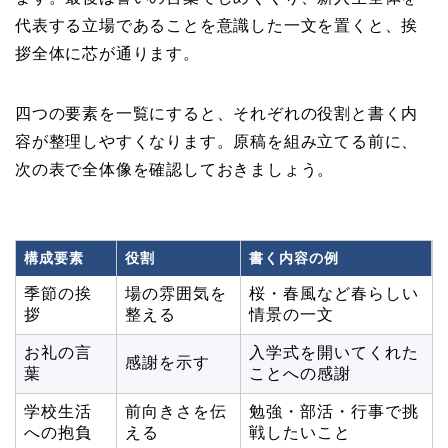
代表する立場であることを意識した一文を置くと、挨
拶全体に芯が通ります。
四つの要素を一覧にすると、それぞれの役割と書く内
容が整理しやすくなります。原稿を組み立てる前に、
次の表で全体像を確認しておきましょう。
構成要素
役割
書く内容の例
季節の挨
場の雰囲気を
桜・春風など春らしい
拶
整える
情景の一文
お礼の言
入学式を開いてくれた
感謝を示す
葉
ことへの感謝
学校生活
前向きさを伝
勉強・部活・行事で挑
への抱負
える
戦したいこと