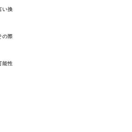
言い換
その際
可能性