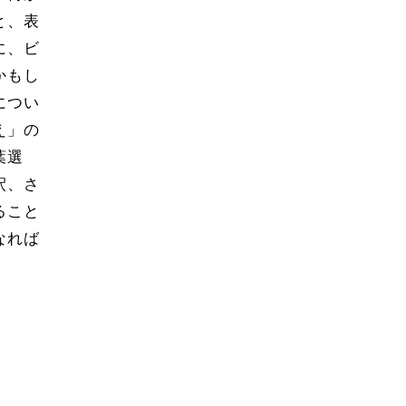
と、表
に、ビ
かもし
につい
え」の
葉選
釈、さ
ること
なれば
。