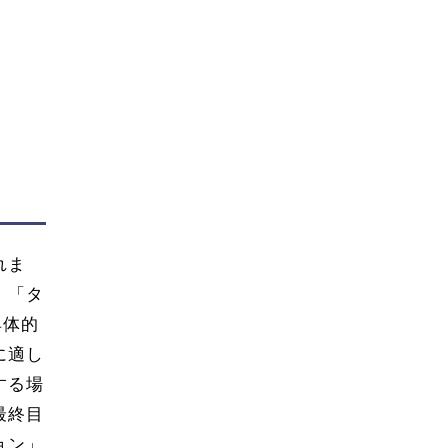
れま
、「タ
具体的
に適し
する場
最終目
ョン」