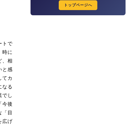
トップページへ
ートで
、時に
ど、相
いと感
してカ
になる
葉でし
「今後
な「目
を広げ