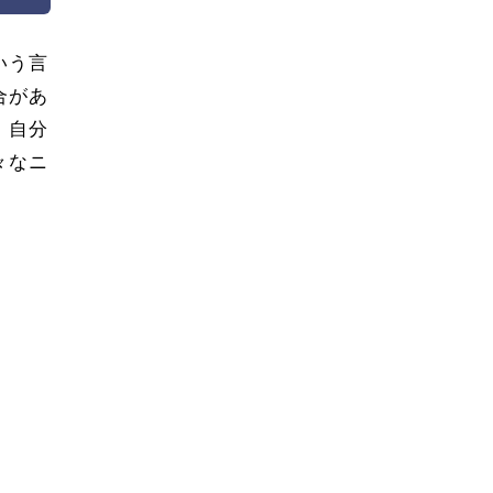
いう言
合があ
、自分
々なニ