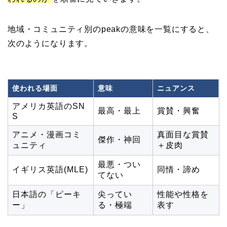
地域・コミュニティ別のpeakの意味を一覧にすると、
次のようになります。
使われる場面
意味
ニュアンス
アメリカ英語のSN
最高・最上
賞賛・興奮
S
アニメ・漫画コミ
真面目な賞賛
傑作・神回
ュニティ
＋皮肉
最悪・つい
イギリス英語(MLE)
同情・諦め
てない
日本語の「ピーキ
尖ってい
性能や性格を
ー」
る・極端
表す