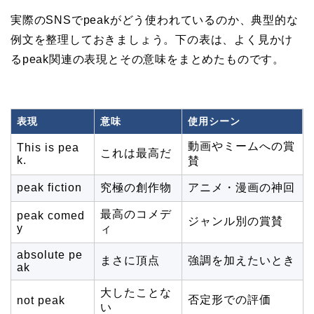
実際のSNSでpeakがどう使われているのか、典型的な
例文を整理しておきましょう。下の表は、よく見かけ
るpeak関連の表現とその意味をまとめたものです。
表現
意味
使用シーン
動画やミームへの賞
This is pea
これは最高だ
k.
賛
peak fiction
究極の創作物
アニメ・漫画の神回
最高のコメデ
peak comed
ジャンル別の賞賛
y
ィ
absolute pe
まさに頂点
強調を加えたいとき
ak
大したことな
否定形での評価
not peak
い