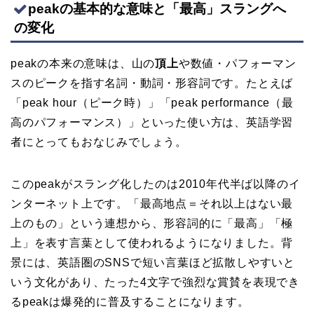
peakの基本的な意味と「最高」スラングへ
の変化
peakの本来の意味は、山の
頂上
や数値・パフォーマン
スのピークを指す名詞・動詞・形容詞です。たとえば
「peak hour（ピーク時）」「peak performance（最
高のパフォーマンス）」といった使い方は、英語学習
者にとってもおなじみでしょう。
このpeakがスラング化したのは2010年代半ば以降のイ
ンターネット上です。「最高地点＝それ以上はない最
上のもの」という連想から、形容詞的に「最高」「極
上」を表す言葉として使われるようになりました。背
景には、英語圏のSNSで短い言葉ほど拡散しやすいと
いう文化があり、たった4文字で強烈な賞賛を表現でき
るpeakは爆発的に普及することになります。