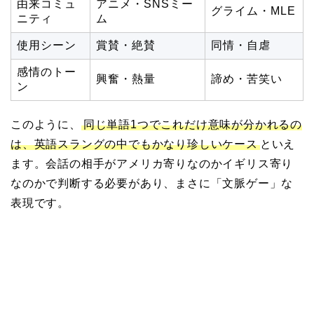
由来コミュ
アニメ・SNSミー
グライム・MLE
ニティ
ム
使用シーン
賞賛・絶賛
同情・自虐
感情のトー
興奮・熱量
諦め・苦笑い
ン
このように、
同じ単語1つでこれだけ意味が分かれるの
は、英語スラングの中でもかなり珍しいケース
といえ
ます。会話の相手がアメリカ寄りなのかイギリス寄り
なのかで判断する必要があり、まさに「文脈ゲー」な
表現です。