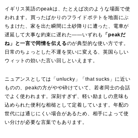
イギリス英語のpeakは、たとえば次のような場面で使
われます。買ったばかりのフライドポテトを地面にぶ
ちまけた、家を出た瞬間に土砂降りに遭った、電車が
遅延して大事な約束に遅れた——いずれも
「peakだ
ね」と一言で同情を伝える
のが典型的な使い方です。
日常のちょっとした不運を笑いに変える、英国らしい
ウィットの効いた言い回しといえます。
ニュアンスとしては「unlucky」「that sucks」に近い
ものの、peakの方がやや砕けていて、若者同士の会話
でよく使われます。深刻すぎず、軽い励ましの意味も
込められた便利な相槌として定着しています。年配の
世代には通じにくい場合があるため、相手によって使
い分けが必要な言葉でもあります。