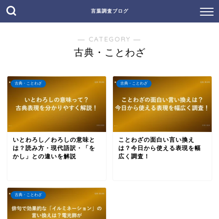
言葉調査ブログ
― CATEGORY ―
古典・ことわざ
古典・ことわざ
古典・ことわざ
いとわろし／わろしの意味と
ことわざの面白い言い換え
は？読み方・現代語訳・「を
は？今日から使える表現を幅
かし」との違いを解説
広く調査！
古典・ことわざ