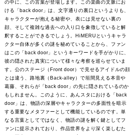
の中に、この言葉が登場します。この楽曲の文脈にお
ける「back door」は、文字通りの裏口というよりも、
キャラクターが抱える秘密や、表には見せない裏の
顔、そして複雑な過去への入り口を象徴していると解
釈することができるでしょう。HiMERUというキャラ
クター自体が多くの謎を秘めていることから、ファン
はこの「back door」というキーワードを手がかりに、
彼の隠された真実について様々な考察を巡らせていま
す。公のステージ（Front door）で見せるアイドルの顔
とは違う、路地裏（Back-alley）で垣間見える本音や
葛藤、それらが「back door」の先に隠されているのか
もしれません。このように、あんスタにおける「back
door」は、物語の深層やキャラクターの多面性を暗示
する重要なメタファーとして機能しているのです。単
なる言葉としてではなく、物語の謎を解く鍵としてフ
ァンに提示されており、作品世界をより深く楽しむた