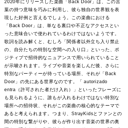
2020年にリリースした楽曲「Back Door」は、この言
葉の持つ意味を巧みに利用し、彼ら独自の世界観を表
現した好例と言えるでしょう。この楽曲における
「Back Door」は、単なる裏口や不正なアクセスとい
った意味合いで使われているわけではないようです。
歌詞を読み解くと、むしろ「関係者以外立ち入り禁止
の、自分たちの特別な空間への入り口」といった、ポ
ジティブで招待的なニュアンスで用いられていること
が示唆されます。ライブや音楽を楽しんだ後、さらに
特別なパーティーが待っている場所、それが「Back
Door」の先にある世界なのです。「 autorizado
entra（許可された者だけ入れ）」といったフレーズに
も見られるように、誰もが入れるわけではない特別な
場所への招待状、それがこの楽曲の核心的なテーマで
あると考えられます。つまり、StrayKidsとファンとの
間の特別な繋がりや、彼らが作り出す音楽の世界の奥