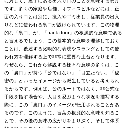
に対して、裏手にある出入り口のことを意味するわけ
です。多くの家庭や店舗、オフィスビルなどには、正
面の入り口とは別に、搬入やゴミ出し、従業員の出入
りなどに使われる裏口が設けられています。この物理
的な「裏口」が、「back door」の根源的な意味である
と言えるでしょう。この基本的な意味を理解しておく
ことは、後述する比喩的な表現やスラングとしての使
われ方を理解する上で非常に重要な土台となります。
なぜなら、これから解説する様々な意味の多くは、こ
の「裏口」が持つ「公ではない」「目立たない」「秘
密の」といったイメージから派生していると考えられ
るからです。例えば、公のルートではなく、非公式な
手段を指す場合や、人目を忍ぶような状況を描写する
際に、この「裏口」のイメージが転用されることがあ
るのです。このように、言葉の根源的な意味を知るこ
とで、その後の意味の広がりをより深く、そして体系