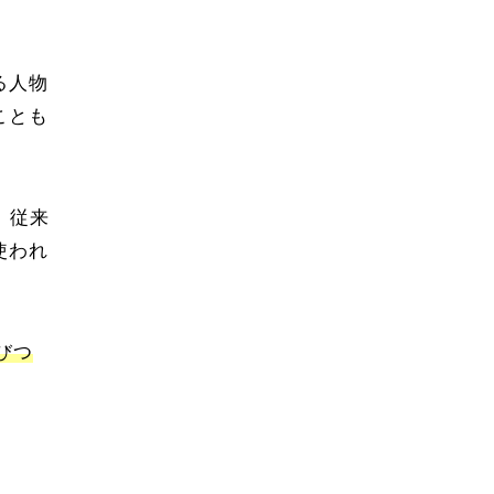
る人物
ことも
。従来
使われ
びつ