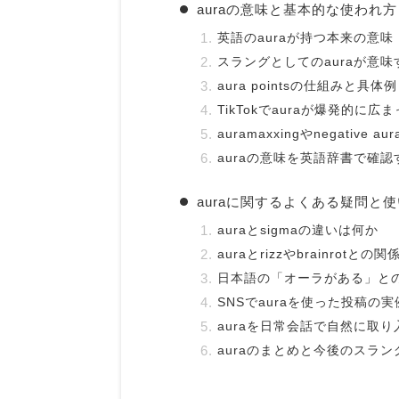
auraの意味と基本的な使われ方
英語のauraが持つ本来の意味
スラングとしてのauraが意味
aura pointsの仕組みと具体例
TikTokでauraが爆発的に広
auramaxxingやnegative 
auraの意味を英語辞書で確認
auraに関するよくある疑問と
auraとsigmaの違いは何か
auraとrizzやbrainrotとの関
日本語の「オーラがある」と
SNSでauraを使った投稿の実
auraを日常会話で自然に取
auraのまとめと今後のスラ