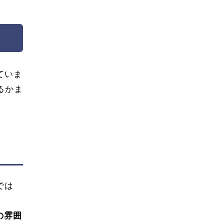
ていま
るかま
では
特の雰囲