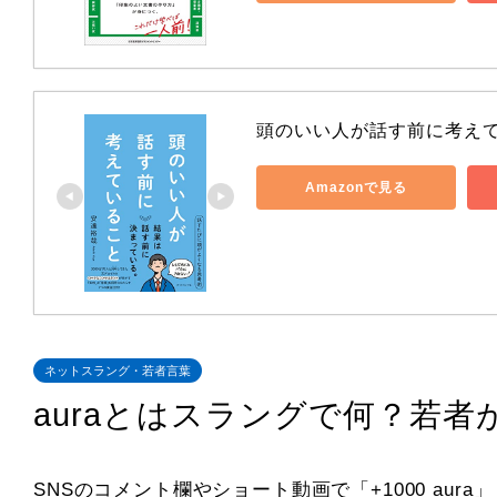
頭のいい人が話す前に考え
Amazonで見る
ネットスラング・若者言葉
auraとはスラングで何？若
SNSのコメント欄やショート動画で「+1000 aura