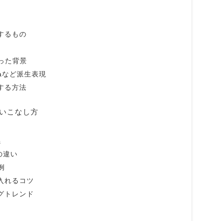
するもの
まった背景
auraなど派生表現
する方法
使いこなし方
係
の違い
例
り入れるコツ
ングトレンド