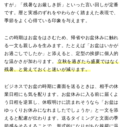
すが」「残暑なお厳しき折」といった言い回しが定番
です。暦と実感のずれをやわらかく踏まえた表現で、
季節をよく心得ている印象を与えます。
この時期はお盆をはさむため、帰省やお盆休みに触れ
る一文も親しみを生みます。たとえば「お盆はいかが
お過ごしでしたか」と添えると、定型の挨拶に個人的
な温かさが加わります。
立秋を過ぎたら盛夏ではなく
残暑、と覚えておくと迷いが減ります。
ビジネスでお盆の時期に書面を送るときは、相手の休
業日程にも気を配ります。お盆休みに入る前に届くよ
う日程を逆算し、休暇明けに読まれそうなら「お盆は
ゆっくりお休みになれましたでしょうか」と一文を添
えると配慮が伝わります。送るタイミングと文面の季
節感をそろえることで、形式的になりがちな挨拶に温