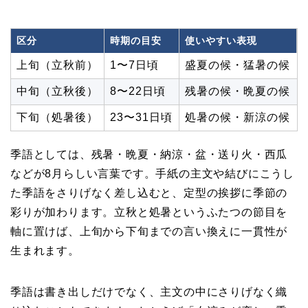
区分
時期の目安
使いやすい表現
上旬（立秋前）
1〜7日頃
盛夏の候・猛暑の候
中旬（立秋後）
8〜22日頃
残暑の候・晩夏の候
下旬（処暑後）
23〜31日頃
処暑の候・新涼の候
季語としては、残暑・晩夏・納涼・盆・送り火・西瓜
などが8月らしい言葉です。手紙の主文や結びにこうし
た季語をさりげなく差し込むと、定型の挨拶に季節の
彩りが加わります。立秋と処暑というふたつの節目を
軸に置けば、上旬から下旬までの言い換えに一貫性が
生まれます。
季語は書き出しだけでなく、主文の中にさりげなく織