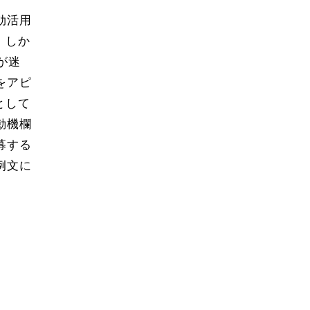
効活用
。しか
が迷
をアピ
として
動機欄
募する
例文に