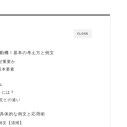
CLOSE
望動機！基本の考え方と例文
ぜ重要か
基本要素
ル
くには？
例文との違い
る具体的な例文と応用術
例文【清掃】