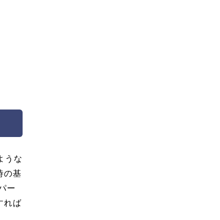
ような
時の基
パー
すれば