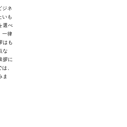
ビジネ
たいも
を選べ
、一律
拶はも
点な
挨拶に
では、
みま