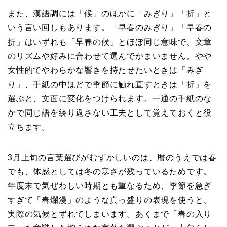
また、漢語調には「候」のほかに「みぎり」「折」と
いう言い回しもあります。「早春のみぎり」「早春の
折」はいずれも「早春の候」とほぼ同じ意味で、文章
のリズムや好みに合わせて選んでかまいません。やや
女性的でやわらかな響きを持たせたいときは「みぎ
り」、手紙の中ほどで季節に触れ直すときは「折」を
選ぶと、文面に変化をつけられます。一通の手紙のな
かで同じ語を繰り返さない工夫として覚えておくと役
立ちます。
3月上旬の言葉選びがむずかしいのは、暦のうえでは春
でも、体感としては冬の寒さが残っているためです。
年度末で気ぜわしい時期とも重なるため、季節を急ぎ
すぎて「春爛漫」のような真っ盛りの表現を使うと、
実際の気候とずれてしまいます。あくまで「春の入り