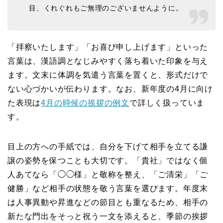
目、くれぐれもご無理のございませんように。
「拝察いたします」「お喜び申し上げます」といった
言葉は、漢語調となじみやすく落ち着いた印象を与え
ます。文末に体調を気遣う言葉を置くと、形式だけで
ない心づかいが伝わります。なお、新年度の4月に向け
た表現は
4月の時候の挨拶の例文
で詳しく扱っていま
す。
目上の方への手紙では、自分を下げて相手を立てる謙
譲の姿勢を保つことも大切です。「貴社」ではなく個
人あてなら「◯◯様」と敬称を整え、「ご清栄」「ご
健勝」など相手の状態を敬う言葉を選びます。年度末
は人事異動や昇進などの節目とも重なるため、相手の
新たな門出をそっと祝う一文を添えると、季節の挨拶