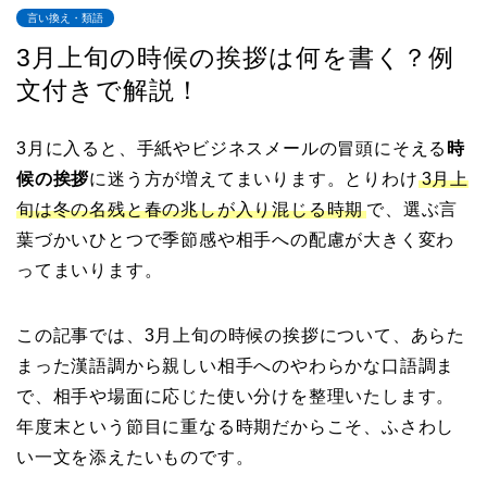
言い換え・類語
3月上旬の時候の挨拶は何を書く？例
文付きで解説！
3月に入ると、手紙やビジネスメールの冒頭にそえる
時
候の挨拶
に迷う方が増えてまいります。とりわけ
3月上
旬は冬の名残と春の兆しが入り混じる時期
で、選ぶ言
葉づかいひとつで季節感や相手への配慮が大きく変わ
ってまいります。
この記事では、3月上旬の時候の挨拶について、あらた
まった漢語調から親しい相手へのやわらかな口語調ま
で、相手や場面に応じた使い分けを整理いたします。
年度末という節目に重なる時期だからこそ、ふさわし
い一文を添えたいものです。