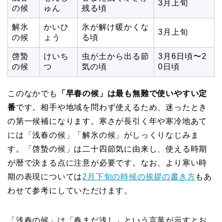
3月上旬
の候
ゅん
残る頃
解氷
かいひ
氷が解け暖かくな
3月上旬
の候
ょう
る頃
啓蟄
けいち
虫が土から出る節
3月6日頃〜2
の候
つ
気の頃
0日頃
このなかでも
「早春の候」は最も無難で使いやすい定
番
です。相手や地域を問わず使えるため、迷ったとき
の第一候補になります。寒さが長引く年や寒冷地あて
には「浅春の候」「解氷の候」がしっくりなじみま
す。「啓蟄の候」は二十四節気に由来し、使える時期
が暦で決まる点に注意が必要です。なお、より寒い時
期の表現については
2月下旬の時候の挨拶の書き方
もあ
わせて参考にしていただけます。
「浅春の候」は「春まだ浅し」という言葉が示すとお