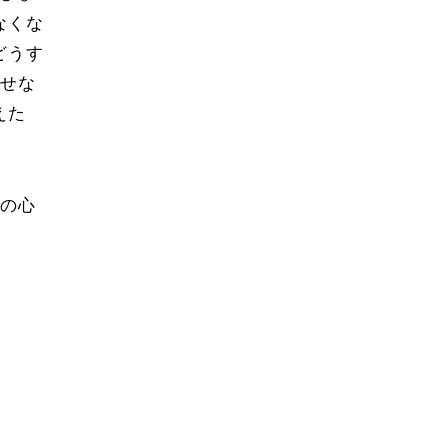
なくな
どうす
うせな
えた
手の心