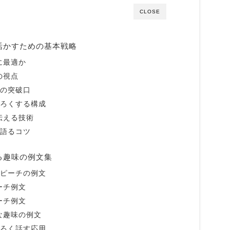
CLOSE
活かすための基本戦略
に最適か
の視点
時の突破口
しろくする構成
伝える技術
を語るコツ
る趣味の例文集
スピーチの例文
ーチ例文
ーチ例文
な趣味の例文
しろく話す応用