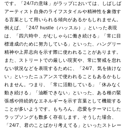
です。「24/7の意味」がラップにおいては、しばしば
アーティスト自身のライフスタイルや精神性を象徴す
る言葉として用いられる傾向があるかもしれません。
例えば、「24/7 hustle（ハッスル）」といった表現
は、「四六時中、がむしゃらに働き続ける」「常に目
標達成のために努力している」といった、ハングリー
精神や上昇志向を示す際に使われることがあります。
また、ストリートでの厳しい現実や、常に警戒を怠れ
ない状況などを表現するために、「24/7、気を抜けな
い」といったニュアンスで使われることもあるかもし
れません。つまり、「常に活動している」「休みなく
動き続ける」「油断できない」といった、ある種の緊
張感や持続的なエネルギーを示す言葉として機能する
ことが多いようです。もちろん、恋愛をテーマにした
ラップソングも数多く存在します。そうした場合、
「24/7、君のことばかり考えてる」といったストレー