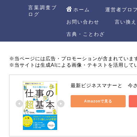
言葉調査ブ
ホーム
運営者プロ
ログ
お問い合わせ
言い換え
古典・ことわざ
※当ページには広告・プロモーションが含まれていま
※当サイトは生成AIによる画像・テキストを活用して
最新ビジネスマナーと　今
Amazonで見る