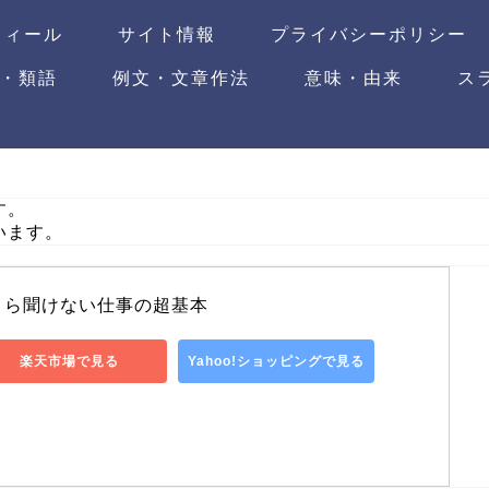
フィール
サイト情報
プライバシーポリシー
・類語
例文・文章作法
意味・由来
ス
す。
います。
さら聞けない仕事の超基本
楽天市場で見る
Yahoo!ショッピングで見る