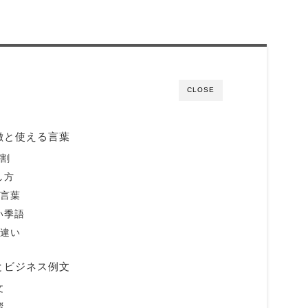
CLOSE
徴と使える言葉
役割
し方
の言葉
い季語
の違い
とビジネス例文
文
拶