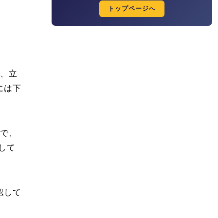
トップページへ
も、立
には下
まで、
して
認して