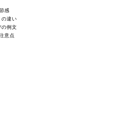
節感
との違い
びの例文
注意点