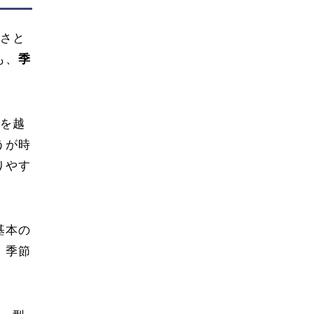
寒さと
も、
季
底を越
うが時
りやす
基本の
。季節