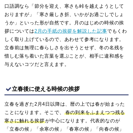
口語調なら「節分を迎え、寒さも峠を越えようとして
おりますが」「寒さ厳しき折、いかがお過ごしでしょ
うか」といった形が自然です。月のはじめの時候の挨
拶については
2月の手紙の挨拶を解説した記事
でもくわ
しく取り上げているので、あわせて参考になります。
立春前は無理に春らしさを出そうとせず、冬の名残を
惜しむ落ち着いた言葉を選ぶことが、相手に違和感を
与えないコツだと言えます。
立春後に使える時候の挨拶
立春を過ぎた2月4日以降は、暦の上では春が始まった
ことになります。そこで、
春の到来をふまえつつ残る
寒さに触れる挨拶
が中心になります。代表的なのが
「立春の候」「余寒の候」「春寒の候」「向春の候」