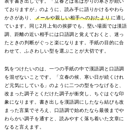
表す書き出しです。「立春とは名ばかりの寒さが続い
ておりますが」のように、読み手に語りかけるやわら
かさがあり、
メールや親しい相手へのおたより
に適し
ています。同じ2月上旬の挨拶でも、堅い場面では漢語
調、距離の近い相手には口語調と覚えておくと、迷っ
たときの判断がぐっと楽になります。手紙の目的に合
わせて、ふさわしい型を選ぶことが大切です。
気をつけたいのは、一つの手紙の中で漢語調と口語調
を混ぜないことです。「立春の候、寒い日が続くけれ
ど元気にしている」のように二つの型をつなげると、
改まった調子とくだけた調子が衝突し、ちぐはぐな印
象になります。書き出しを漢語調にしたなら結びも改
まった言葉でそろえ、口語調で始めたなら最後までや
わらかい調子を通すと、読みやすく落ち着いた文章に
なると言えます。