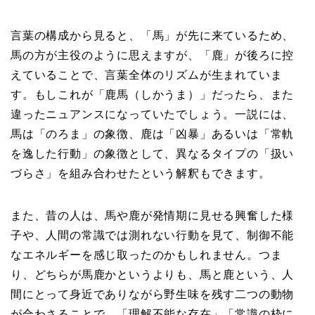
言葉の構成から見ると、「馬」が先に来ているため、
馬の方が主役のように思えますが、「鹿」が後ろに控
えていることで、言葉全体のリズムが生まれていま
す。もしこれが「鹿馬（しかうま）」だったら、また
違ったニュアンスになっていたでしょう。一説には、
馬は「のろま」の象徴、鹿は「凶暴」あるいは「常軌
を逸した行動」の象徴として、異なるタイプの「扱い
づらさ」を組み合わせたという解釈もできます。
また、昔の人は、馬や鹿が発情期に見せる興奮した様
子や、人間の常識では測れない行動を見て、制御不能
なエネルギーを感じ取ったのかもしれません。つま
り、どちらが馬鹿かというよりも、馬と鹿という、人
間にとって身近でありながら野生味を残す二つの動物
が合わさることで、「理解不能な存在」「常識の枠に