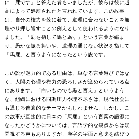
に「鹿です」と答えた者もいましたが、彼らは後に趙
高によって処罰されたと言われています。この故事
は、自分の権力を笠に着て、道理に合わないことを無
理やり押し通すことの例えとして使われるようになり
ました。「鹿を指して馬と為す」という言葉が縮ま
り、愚かな振る舞いや、道理の通じない状況を指して
「馬鹿」と言うようになったという説です。
この説が魅力的である理由は、単なる言葉遊びではな
く、人間の心理や権力の恐ろしさが込められている点
にあります。「白いものでも黒と言え」というよう
な、組織における同調圧力や理不尽さは、現代社会に
も通じる普遍的なテーマかもしれません。しかし、こ
の故事が直接的に日本の「馬鹿」という言葉の語源に
なったかどうかについては、言語学的な観点からは疑
問視する声もありますが、漢字の字面と意味を結びつ