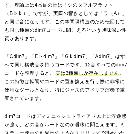
す。理論上は4番目の音は「シのダブルフラット
（B♭♭）」ですが、実際の響きとしては「ラ（A）」
と同じ音になります。この等間隔構造のため転回して
も同じ種類のdim7コードに聞こえるという興味深い性
質があります。
「Cdim7」「E♭dim7」「G♭dim7」「Adim7」はす
べて同じ構成音を持つコードです。12音すべてのdim7
コードを整理すると、
実は3種類しか存在しません
。
この特徴は転調やコードの置き換えを行う際に非常に
便利なツールとなり、特にジャズのアドリブ演奏で重
宝されています。
dim7コードはディミニッシュトライアド以上に浮遊感
が強く、どの音がルートなのか曖昧に聞こえます。ミ
ステリー映画の効果音のようなスリリングで謎めいた