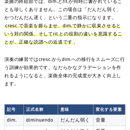
楽曲の終結部では、dim.とrit.が同時に書かれているこ
とも珍しくありません。この場合は「だんだん弱く、
かつだんだん遅く」という二重の指示になります。
cresc.で音楽を膨らませ、dim.で静かに収束させると
いう対の関係、そしてrit.との役割の違いを意識するこ
とが、正確な読譜への近道です
。
演奏の練習ではcresc.からdim.への移行をスムーズに行
う訓練が効果的です。なだらかなグラデーションを作
れるようになると、楽曲全体の完成度が大きく向上し
ます。
記号
正式名称
意味
変化する要素
dim.
diminuendo
だんだん弱く
音量