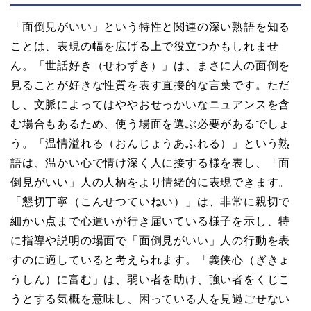
「面倒見がいい」という特性と関連の深い熟語を知る
ことは、表現の幅を広げる上で役立つかもしれませ
ん。「世話好き（せわずき）」は、まさに人の面倒を
見ることが好きな性質を表す直接的な言葉です。ただ
し、文脈によってはややおせっかいなニュアンスを含
む場合もあるため、使う場面を選ぶ必要があるでしょ
う。「温情溢れる（おんじょうあふれる）」という熟
語は、温かい心で情け深く人に接する様を表し、「面
倒見がいい」人の人柄をより情緒的に表現できます。
「懇切丁寧（こんせつていねい）」は、非常に親切で
細かい点まで心遣いが行き届いている様子を示し、特
に指導や説明の場面で「面倒見がいい」人の行動を表
すのに適していると考えられます。「義侠心（ぎきょ
うしん）に富む」は、弱い者を助け、強い者をくじこ
うとする気概を意味し、困っている人を見過ごせない