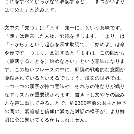
これをすべてひらがなで表記すると、「まづかいより
はじめよ」と読みます。
文中の「先づ」は「まず、第一に」という意味です。
「隗」は進言した人物、郭隗を指します。「より」は
「～から」という起点を示す助詞で、「始めよ」は命
令形です。つまり、直訳すると「まずは、この隗から
（優遇することを）始めなさい」という意味になりま
す。この短いフレーズの中に、郭隗の戦略的な意図が
凝縮されているといえるでしょう。漢文の世界では、
一つ一つの漢字が持つ意味や、それらの連なりが織り
なすリズムが重要視されます。書き下し文やその読み
方を声に出してみることで、約2300年前の君主と臣下
の間の、緊迫感と信頼に満ちた対話の様子が、より鮮
明に心に響いてくるかもしれません。