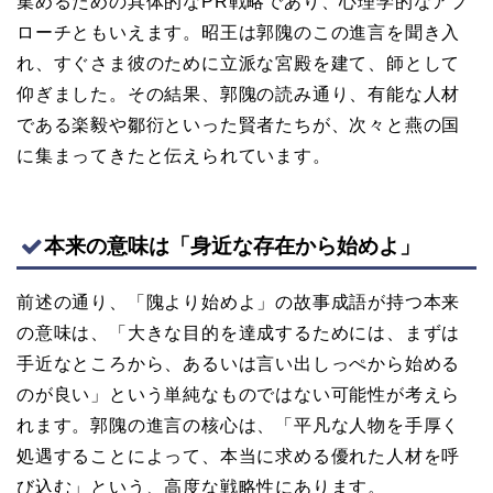
集めるための具体的なPR戦略であり、心理学的なアプ
ローチともいえます。昭王は郭隗のこの進言を聞き入
れ、すぐさま彼のために立派な宮殿を建て、師として
仰ぎました。その結果、郭隗の読み通り、有能な人材
である楽毅や鄒衍といった賢者たちが、次々と燕の国
に集まってきたと伝えられています。
本来の意味は「身近な存在から始めよ」
前述の通り、「隗より始めよ」の故事成語が持つ本来
の意味は、「大きな目的を達成するためには、まずは
手近なところから、あるいは言い出しっぺから始める
のが良い」という単純なものではない可能性が考えら
れます。郭隗の進言の核心は、「平凡な人物を手厚く
処遇することによって、本当に求める優れた人材を呼
び込む」という、高度な戦略性にあります。