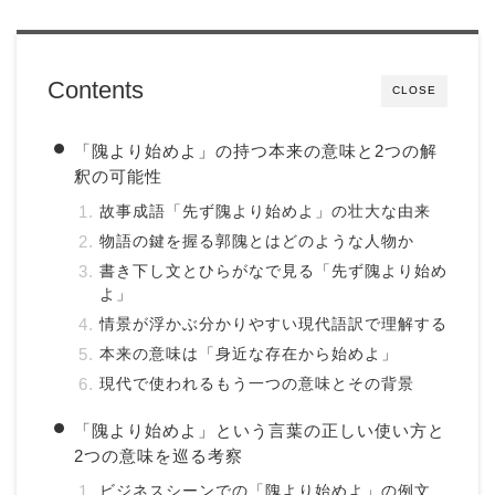
Contents
CLOSE
「隗より始めよ」の持つ本来の意味と2つの解
釈の可能性
故事成語「先ず隗より始めよ」の壮大な由来
物語の鍵を握る郭隗とはどのような人物か
書き下し文とひらがなで見る「先ず隗より始め
よ」
情景が浮かぶ分かりやすい現代語訳で理解する
本来の意味は「身近な存在から始めよ」
現代で使われるもう一つの意味とその背景
「隗より始めよ」という言葉の正しい使い方と
2つの意味を巡る考察
ビジネスシーンでの「隗より始めよ」の例文