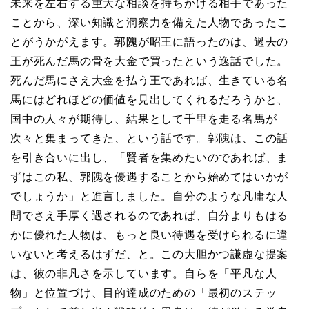
未来を左右する重大な相談を持ちかける相手であった
ことから、深い知識と洞察力を備えた人物であったこ
とがうかがえます。郭隗が昭王に語ったのは、過去の
王が死んだ馬の骨を大金で買ったという逸話でした。
死んだ馬にさえ大金を払う王であれば、生きている名
馬にはどれほどの価値を見出してくれるだろうかと、
国中の人々が期待し、結果として千里を走る名馬が
次々と集まってきた、という話です。郭隗は、この話
を引き合いに出し、「賢者を集めたいのであれば、ま
ずはこの私、郭隗を優遇することから始めてはいかが
でしょうか」と進言しました。自分のような凡庸な人
間でさえ手厚く遇されるのであれば、自分よりもはる
かに優れた人物は、もっと良い待遇を受けられるに違
いないと考えるはずだ、と。この大胆かつ謙虚な提案
は、彼の非凡さを示しています。自らを「平凡な人
物」と位置づけ、目的達成のための「最初のステッ