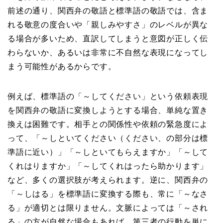
前述の通り、関西弁の敬語と標準語の敬語では、含ま
れる敬意の度合いや「親しみやすさ」のレベルが異な
る場合が多いため、直訳してしまうと意図が正しく伝
わらないか、あるいは非常に不自然な表現になってし
まう可能性があるからです。
例えば、標準語の「～してください」という依頼表現
を関西弁の敬語に変換しようとする場合、単純な置き
換えは困難です。相手との関係性や依頼の緊急度によ
って、「～しといてください（ください、の部分は標
準語に近い）」「～しといてもらえますか」「～して
くれはりますか」「～してくれはったら助かります」
など、多くの選択肢が考えられます。逆に、関西弁の
「～しはる」を標準語に変換する際も、常に「～なさ
る」が適切とは限りません。文脈によっては「～され
る」の方が自然な場合もあれば、第三者の行動を単に