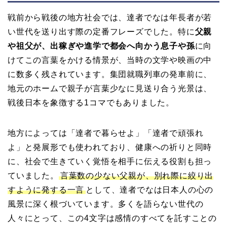
戦前から戦後の地方社会では、達者でなは年長者が若
い世代を送り出す際の定番フレーズでした。特に
父親
や祖父が、出稼ぎや進学で都会へ向かう息子や孫
に向
けてこの言葉をかける情景が、当時の文学や映画の中
に数多く残されています。集団就職列車の発車前に、
地元のホームで親子が言葉少なに見送り合う光景は、
戦後日本を象徴する1コマでもありました。
地方によっては「達者で暮らせよ」「達者で頑張れ
よ」と発展形でも使われており、健康への祈りと同時
に、社会で生きていく覚悟を相手に伝える役割も担っ
ていました。
言葉数の少ない父親が、別れ際に絞り出
すように発する一言
として、達者でなは日本人の心の
風景に深く根づいています。多くを語らない世代の
人々にとって、この4文字は感情のすべてを託すことの