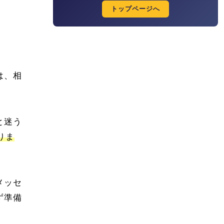
トップページへ
は、相
と迷う
りま
メッセ
ず準備