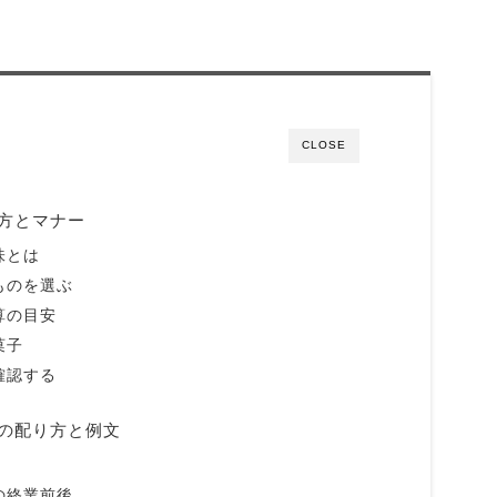
CLOSE
方とマナー
味とは
ものを選ぶ
算の目安
菓子
確認する
の配り方と例文
の終業前後