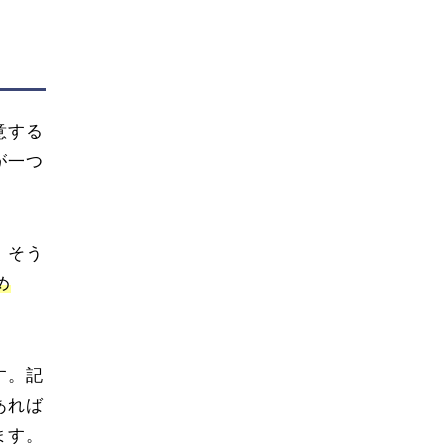
意する
が一つ
。そう
め
す。記
あれば
ます。