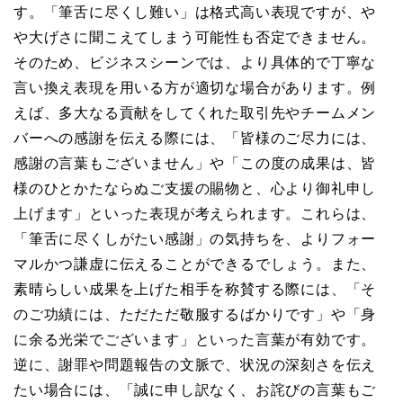
す。「筆舌に尽くし難い」は格式高い表現ですが、や
や大げさに聞こえてしまう可能性も否定できません。
そのため、ビジネスシーンでは、より具体的で丁寧な
言い換え表現を用いる方が適切な場合があります。例
えば、多大なる貢献をしてくれた取引先やチームメン
バーへの感謝を伝える際には、「皆様のご尽力には、
感謝の言葉もございません」や「この度の成果は、皆
様のひとかたならぬご支援の賜物と、心より御礼申し
上げます」といった表現が考えられます。これらは、
「筆舌に尽くしがたい感謝」の気持ちを、よりフォー
マルかつ謙虚に伝えることができるでしょう。また、
素晴らしい成果を上げた相手を称賛する際には、「そ
のご功績には、ただただ敬服するばかりです」や「身
に余る光栄でございます」といった言葉が有効です。
逆に、謝罪や問題報告の文脈で、状況の深刻さを伝え
たい場合には、「誠に申し訳なく、お詫びの言葉もご