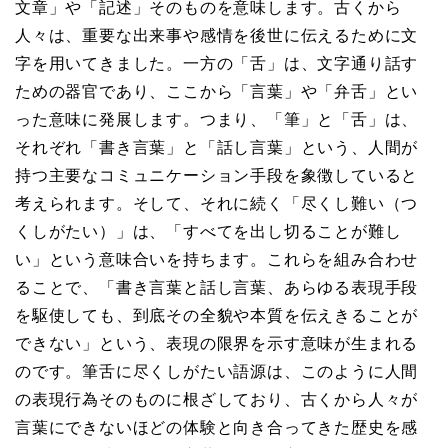
文章」や「記述」そのものを意味します。古くから
人々は、重要な出来事や感情を後世に伝えるために文
字を用いてきました。一方の「舌」は、文字通り話す
ための器官であり、ここから「言葉」や「弁舌」とい
った意味に発展します。つまり、「筆」と「舌」は、
それぞれ「書き言葉」と「話し言葉」という、人間が
持つ主要なコミュニケーション手段を象徴していると
考えられます。そして、それに続く「尽くし難い（つ
くしがたい）」は、「すべてを出し切ることが難し
い」という意味合いを持ちます。これらを組み合わせ
ることで、「書き言葉と話し言葉、あらゆる表現手段
を駆使しても、到底その全貌や本質を伝えきることが
できない」という、表現の限界を示す意味が生まれる
のです。筆舌に尽くしがたい語源は、このように人間
の表現行為そのものに根ざしており、古くから人々が
言葉にできないほどの体験と向き合ってきた歴史を感