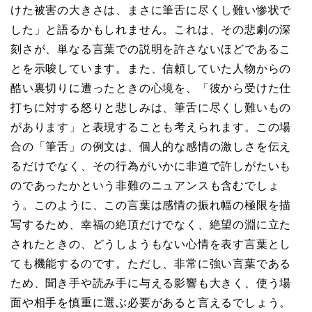
けた被害の大きさは、まさに筆舌に尽くし難い惨状で
した」と語るかもしれません。これは、その悲劇の深
刻さが、単なる言葉での説明を許さないほどであるこ
とを示唆しています。また、信頼していた人物からの
酷い裏切りに遭ったときの心境を、「彼から受けた仕
打ちに対する怒りと悲しみは、筆舌に尽くし難いもの
があります」と表現することも考えられます。この場
合の「筆舌」の例文は、個人的な感情の激しさを伝え
るだけでなく、その行為がいかに非道で許しがたいも
のであったかという非難のニュアンスも含むでしょ
う。このように、この言葉は感情の振れ幅の極限を描
写するため、幸福の絶頂だけでなく、絶望の淵に立た
されたときの、どうしようもない心情を表す言葉とし
ても機能するのです。ただし、非常に強い言葉である
ため、聞き手や読み手に与える影響も大きく、使う場
面や相手を慎重に選ぶ必要があると言えるでしょう。