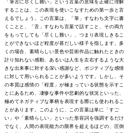
「筆舌に尽くし難い」という言葉の意味を正確に理解
することは、この表現を使いこなすための第一歩と言
えるでしょう。この言葉は、「筆」すなわち文字に書
くことと、「舌」すなわち言葉で話すこと、その両方
をもってしても「尽くし難い」、つまり表現しきるこ
とができないほど程度が甚だしい様子を指します。多
くの場合、素晴らしい景色や芸術作品に触れたときの
計り知れない感動、あるいは人生を左右するような大
きな出来事に対する深い感謝など、ポジティブな感情
に対して用いられることが多いようです。しかし、そ
の本質は感情の「程度」が極まっている状態を示すこ
とにあるため、凄惨な事件や悲劇的な状況といった、
極めてネガティブな事柄を表現する際にも使われるこ
とがあります。このように、この言葉は単に「すご
い」や「素晴らしい」といった形容詞を強調するだけ
でなく、人間の表現能力の限界を超えるほどの、圧倒