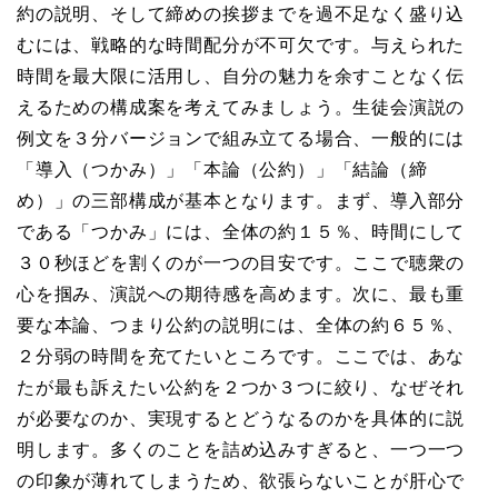
約の説明、そして締めの挨拶までを過不足なく盛り込
むには、戦略的な時間配分が不可欠です。与えられた
時間を最大限に活用し、自分の魅力を余すことなく伝
えるための構成案を考えてみましょう。生徒会演説の
例文を３分バージョンで組み立てる場合、一般的には
「導入（つかみ）」「本論（公約）」「結論（締
め）」の三部構成が基本となります。まず、導入部分
である「つかみ」には、全体の約１５％、時間にして
３０秒ほどを割くのが一つの目安です。ここで聴衆の
心を掴み、演説への期待感を高めます。次に、最も重
要な本論、つまり公約の説明には、全体の約６５％、
２分弱の時間を充てたいところです。ここでは、あな
たが最も訴えたい公約を２つか３つに絞り、なぜそれ
が必要なのか、実現するとどうなるのかを具体的に説
明します。多くのことを詰め込みすぎると、一つ一つ
の印象が薄れてしまうため、欲張らないことが肝心で