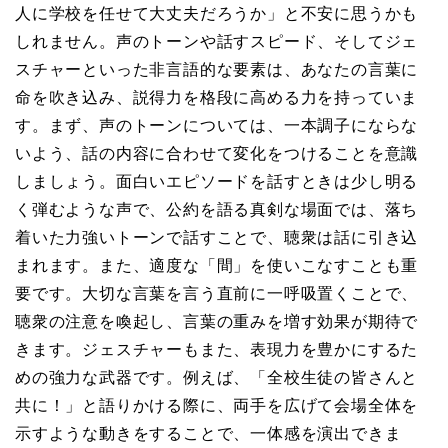
人に学校を任せて大丈夫だろうか」と不安に思うかも
しれません。声のトーンや話すスピード、そしてジェ
スチャーといった非言語的な要素は、あなたの言葉に
命を吹き込み、説得力を格段に高める力を持っていま
す。まず、声のトーンについては、一本調子にならな
いよう、話の内容に合わせて変化をつけることを意識
しましょう。面白いエピソードを話すときは少し明る
く弾むような声で、公約を語る真剣な場面では、落ち
着いた力強いトーンで話すことで、聴衆は話に引き込
まれます。また、適度な「間」を使いこなすことも重
要です。大切な言葉を言う直前に一呼吸置くことで、
聴衆の注意を喚起し、言葉の重みを増す効果が期待で
きます。ジェスチャーもまた、表現力を豊かにするた
めの強力な武器です。例えば、「全校生徒の皆さんと
共に！」と語りかける際に、両手を広げて会場全体を
示すような動きをすることで、一体感を演出できま