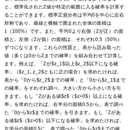
と、標準化されたZ値が特定の範囲に入る確率を計算す
ることができます。標準正規分布は平均0を中心に左右
対称であり、曲線と横軸で囲まれた全体の面積は
1（100%）です。また、平均0より右側（Zが正）の面
積と、左側（Zが負）の面積は、それぞれ0.5（50%）
ずつになります。これらの性質と、表から読み取った
値（多くは0からZまでの確率）を組み合わせて計算し
ます。例えば、「Zが$z_1$以上$z_2$以下になる確
率」（$z_1, z_2$ともに正の場合）を求めたければ、
表から「0から$z_2$までの確率」と「0から$z_1$まで
の確率」をそれぞれ調べ、大きい方から小さい方を引
きます。もし「Zがある値$z$（$z>0$）以上になる確
率」を求めたければ、右半分の面積0.5から、表で調べ
た「0から$z$までの確率」を引きます。もし「Zがあ
る値$z$（$z>0$）以下になる確率」を求めたければ、
左半分の面積0.5に、表で調べた「0から$z$までの確