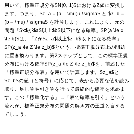
用いて、標準正規分布$N(0, 1)$におけるZ値に変換し
ます。つまり、$z_a = (a – \mu) / \sigma$ と $z_b =
(b – \mu) / \sigma$ を計算します。これにより、元の
問題「$x$が$a$以上$b$以下になる確率」$P(a \le x
\le b)$は、「Zが$z_a$以上$z_b$以下になる確率」
$P(z_a \le Z \le z_b)$という、標準正規分布上の問題
に置き換わります。第2ステップとして、この標準正規
分布における確率$P(z_a \le Z \le z_b)$を、前述した
「標準正規分布表」を用いて計算します。$z_a$と
$z_b$の値（と符号）に応じて、表から必要な値を読み
取り、足し算や引き算を行って最終的な確率を求めま
す。この「標準化する」→「表で確率を引く」という
流れが、標準正規分布の問題の解き方の王道と言える
でしょう。