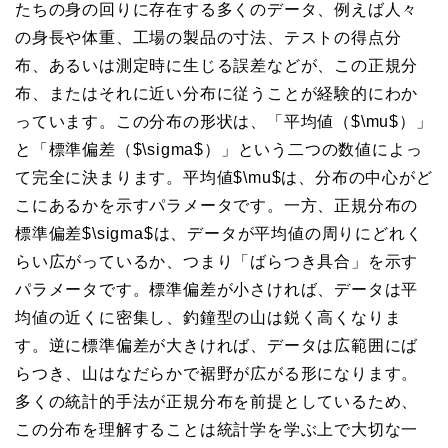
たちの身の回りに存在する多くのデータ、例えば人々
の身長や体重、工場の製品の寸法、テストの得点分
布、あるいは測定時に生じる誤差などが、この正規分
布、またはそれに近い分布に従うことが経験的にわか
っています。この分布の形状は、「平均値（$\mu$）」
と「標準偏差（$\sigma$）」という二つの数値によっ
て完全に決まります。平均値$\mu$は、分布の中心がど
こにあるかを示すパラメータです。一方、正規分布の
標準偏差$\sigma$は、データが平均値の周りにどれく
らい広がっているか、つまり「ばらつき具合」を示す
パラメータです。標準偏差が小さければ、データは平
均値の近くに密集し、釣鐘型の山は鋭く高くなりま
す。逆に標準偏差が大きければ、データは広範囲にば
らつき、山はなだらかで裾野が広がる形になります。
多くの統計的手法が正規分布を前提としているため、
この分布を理解することは統計学を学ぶ上で大切な一