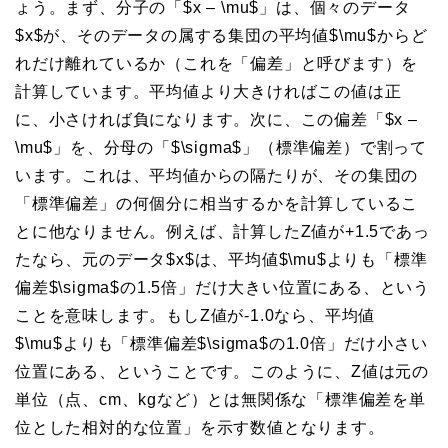
ょう。まず、分子の「$x – \mu$」は、個々のデータ
$x$が、そのデータの属する集団の平均値$\mu$からど
れだけ離れているか（これを「偏差」と呼びます）を
計算しています。平均値より大きければこの値は正
に、小さければ負になります。次に、この偏差「$x –
\mu$」を、分母の「$\sigma$」（標準偏差）で割って
います。これは、平均値からの隔たりが、その集団の
「標準偏差」の何個分に相当するかを計算しているこ
とに他なりません。例えば、計算したZ値が+1.5であっ
たなら、元のデータ$x$は、平均値$\mu$よりも「標準
偏差$\sigma$の1.5倍」だけ大きい位置にある、という
ことを意味します。もしZ値が-1.0なら、平均値
$\mu$よりも「標準偏差$\sigma$の1.0倍」だけ小さい
位置にある、ということです。このように、Z値は元の
単位（点、cm、kgなど）とは無関係な「標準偏差を単
位とした相対的な位置」を示す数値となります。