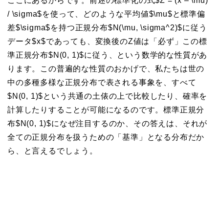
ここにあるからです。前述の標準化の式$Z = (x – \mu)
/ \sigma$を使って、どのような平均値$\mu$と標準偏
差$\sigma$を持つ正規分布$N(\mu, \sigma^2)$に従う
データ$x$であっても、変換後のZ値は「必ず」この標
準正規分布$N(0, 1)$に従う、という数学的な性質があ
ります。この普遍的な性質のおかげで、私たちは世の
中の多種多様な正規分布で表される事象を、すべて
$N(0, 1)$という共通の土俵の上で比較したり、確率を
計算したりすることが可能になるのです。標準正規分
布$N(0, 1)$になぜ注目するのか、その答えは、それが
全ての正規分布を扱うための「基準」となる分布だか
ら、と言えるでしょう。